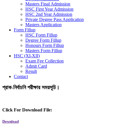
Masters Final Admission
HSC First Year Admission
HSC 2nd Year Admission
Private Degree Pass Application
Masters Application
Form Fillup
HSC Form Fillup
Degree Form Fillup
Honours Form Fillup
Masters Form Fillup
HSC (XI-XII)
Exam Fee Collection
Admit Card
Result
Contact
প্রাক-নির্বাচনি পরীক্ষার সময়সূচি।
Click For Download File:
Download