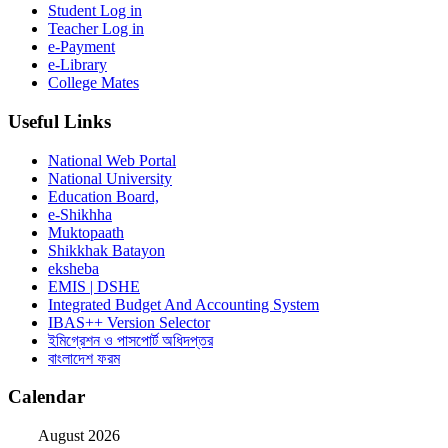
Student Log in
Teacher Log in
e-Payment
e-Library
College Mates
Useful Links
National Web Portal
National University
Education Board,
e-Shikhha
Muktopaath
Shikkhak Batayon
eksheba
EMIS | DSHE
Integrated Budget And Accounting System
IBAS++ Version Selector
ইমিগ্রেশন ও পাসপোর্ট অধিদপ্তর
বাংলাদেশ ফরম
Calendar
August 2026