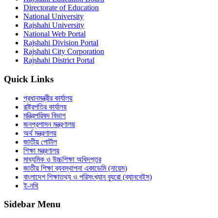
Directorate of Education
National University
Rajshahi University
National Web Portal
Rajshahi Division Portal
Rajshahi City Corporation
Rajshahi District Portal
Quick Links
প্রধানমন্ত্রীর কার্যালয়
রাষ্ট্রপতির কার্যালয়
মন্ত্রিপরিষদ বিভাগ
জনপ্রশাসন মন্ত্রণালয়
অর্থ মন্ত্রণালয়
জাতীয় পোর্টাল
শিক্ষা মন্ত্রণালয়
মাধ্যমিক ও উচ্চশিক্ষা অধিদপ্তর
জাতীয় শিক্ষা ব্যবস্থাপনা একাডেমি (নায়েম)
বাংলাদেশ শিক্ষাতথ্য ও পরিসংখ্যান ব্যুরো (ব্যানবেইস)
ই-নথি
Sidebar Menu