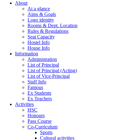
About
At a glance
Aims & Goals
Logo identity
Rooms & Dept. Location
Rules & Regulations
Seat Capacity
Hostel Info
House Info
Information
Administration
List of Principal
List of Principal (Acting)
List of Vice-Principal
Staff Info
Famous
Ex Students
Ex Teachers
Activities
HSC
Honours
Pass Course
Co-Curriculum
Sports
Cultural activities