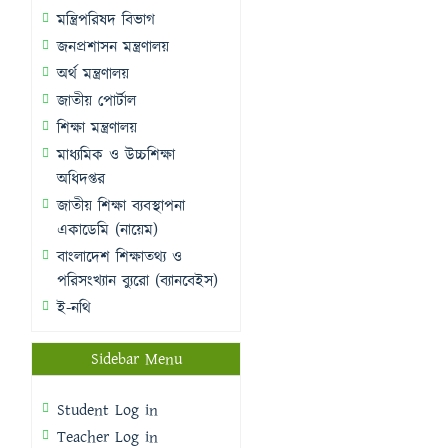
মন্ত্রিপরিষদ বিভাগ
জনপ্রশাসন মন্ত্রণালয়
অর্থ মন্ত্রণালয়
জাতীয় পোর্টাল
শিক্ষা মন্ত্রণালয়
মাধ্যমিক ও উচ্চশিক্ষা
অধিদপ্তর
জাতীয় শিক্ষা ব্যবস্থাপনা
একাডেমি (নায়েম)
বাংলাদেশ শিক্ষাতথ্য ও
পরিসংখ্যান ব্যুরো (ব্যানবেইস)
ই-নথি
Sidebar Menu
Student Log in
Teacher Log in