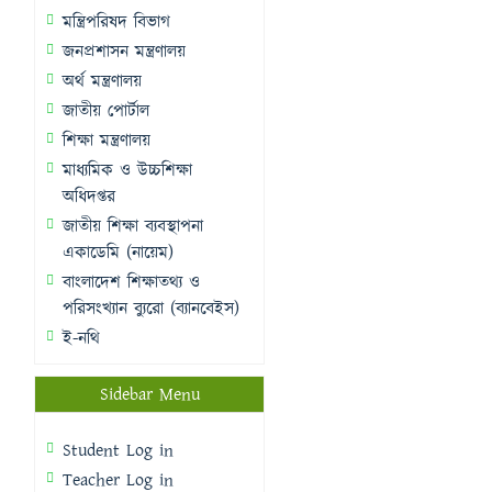
মন্ত্রিপরিষদ বিভাগ
জনপ্রশাসন মন্ত্রণালয়
অর্থ মন্ত্রণালয়
জাতীয় পোর্টাল
শিক্ষা মন্ত্রণালয়
মাধ্যমিক ও উচ্চশিক্ষা
অধিদপ্তর
জাতীয় শিক্ষা ব্যবস্থাপনা
একাডেমি (নায়েম)
বাংলাদেশ শিক্ষাতথ্য ও
পরিসংখ্যান ব্যুরো (ব্যানবেইস)
ই-নথি
Sidebar Menu
Student Log in
Teacher Log in