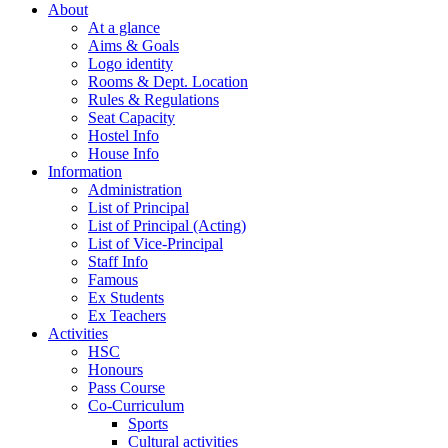
About
At a glance
Aims & Goals
Logo identity
Rooms & Dept. Location
Rules & Regulations
Seat Capacity
Hostel Info
House Info
Information
Administration
List of Principal
List of Principal (Acting)
List of Vice-Principal
Staff Info
Famous
Ex Students
Ex Teachers
Activities
HSC
Honours
Pass Course
Co-Curriculum
Sports
Cultural activities