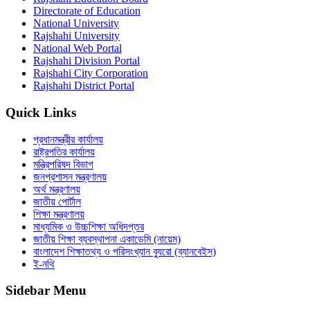
Directorate of Education
National University
Rajshahi University
National Web Portal
Rajshahi Division Portal
Rajshahi City Corporation
Rajshahi District Portal
Quick Links
প্রধানমন্ত্রীর কার্যালয়
রাষ্ট্রপতির কার্যালয়
মন্ত্রিপরিষদ বিভাগ
জনপ্রশাসন মন্ত্রণালয়
অর্থ মন্ত্রণালয়
জাতীয় পোর্টাল
শিক্ষা মন্ত্রণালয়
মাধ্যমিক ও উচ্চশিক্ষা অধিদপ্তর
জাতীয় শিক্ষা ব্যবস্থাপনা একাডেমি (নায়েম)
বাংলাদেশ শিক্ষাতথ্য ও পরিসংখ্যান ব্যুরো (ব্যানবেইস)
ই-নথি
Sidebar Menu