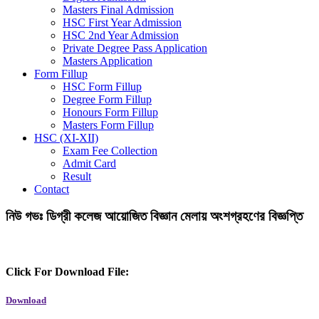
Masters Final Admission
HSC First Year Admission
HSC 2nd Year Admission
Private Degree Pass Application
Masters Application
Form Fillup
HSC Form Fillup
Degree Form Fillup
Honours Form Fillup
Masters Form Fillup
HSC (XI-XII)
Exam Fee Collection
Admit Card
Result
Contact
নিউ গভঃ ডিগ্রী কলেজ আয়োজিত বিজ্ঞান মেলায় অংশগ্রহণের বিজ্ঞপ্তি
Click For Download File:
Download