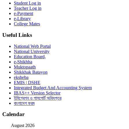
Student Log in
Teacher Log in
e-Payment
e-Library
College Mates
Useful Links
National Web Portal
National University
Education Board,
e-Shikhha
Muktopaath
Shikkhak Batayon
eksheba
EMIS | DSHE
Integrated Budget And Accounting System
IBAS++ Version Selector
ইমিগ্রেশন ও পাসপোর্ট অধিদপ্তর
বাংলাদেশ ফরম
Calendar
August 2026