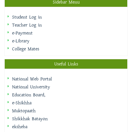
Teacher Log in
e-Payment
e-Library
College Mates
Useful Links
National Web Portal
National University
Education Board,
e-Shikhha
Muktopaath
Shikkhak Batayon
eksheba
EMIS | DSHE
Integrated Budget And Accounting System
IBAS++ Version Selector