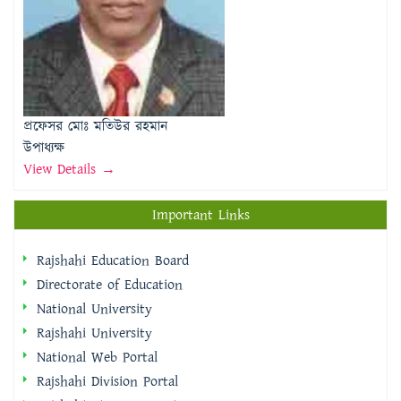
প্রফেসর মোঃ মতিউর রহমান
উপাধ্যক্ষ
View Details →
Important Links
Rajshahi Education Board
Directorate of Education
National University
Rajshahi University
National Web Portal
Rajshahi Division Portal
Rajshahi City Corporation
Rajshahi District Portal