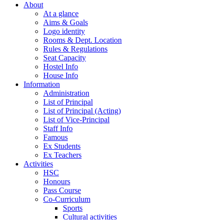
About
At a glance
Aims & Goals
Logo identity
Rooms & Dept. Location
Rules & Regulations
Seat Capacity
Hostel Info
House Info
Information
Administration
List of Principal
List of Principal (Acting)
List of Vice-Principal
Staff Info
Famous
Ex Students
Ex Teachers
Activities
HSC
Honours
Pass Course
Co-Curriculum
Sports
Cultural activities