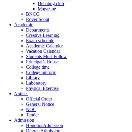
Debating club
Magazine
BNCC
Rover Scout
Academic
Departments
Creative Learning
Exam schedule
Academic Calender
Vacation Calendar
Students Must Follow
Principal’s House
College time
College uniform
Library
Laboratory
Physical Exercise
Notices
Official Order
General Notice
NOC
Tender
Admission
Honours Admission
Degree Admission