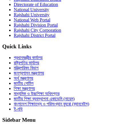
Directorate of Education
National University
Rajshahi University
National Web Portal
Rajshahi Division Portal
Rajshahi City Corporation
Rajshahi District Portal
Quick Links
প্রধানমন্ত্রীর কার্যালয়
রাষ্ট্রপতির কার্যালয়
মন্ত্রিপরিষদ বিভাগ
জনপ্রশাসন মন্ত্রণালয়
অর্থ মন্ত্রণালয়
জাতীয় পোর্টাল
শিক্ষা মন্ত্রণালয়
মাধ্যমিক ও উচ্চশিক্ষা অধিদপ্তর
জাতীয় শিক্ষা ব্যবস্থাপনা একাডেমি (নায়েম)
বাংলাদেশ শিক্ষাতথ্য ও পরিসংখ্যান ব্যুরো (ব্যানবেইস)
ই-নথি
Sidebar Menu