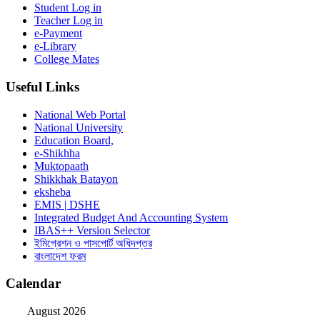
Student Log in
Teacher Log in
e-Payment
e-Library
College Mates
Useful Links
National Web Portal
National University
Education Board,
e-Shikhha
Muktopaath
Shikkhak Batayon
eksheba
EMIS | DSHE
Integrated Budget And Accounting System
IBAS++ Version Selector
ইমিগ্রেশন ও পাসপোর্ট অধিদপ্তর
বাংলাদেশ ফরম
Calendar
August 2026