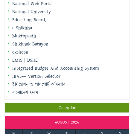
e-Shikhha
Muktopaath
Shikkhak Batayon
eksheba
EMIS | DSHE
Integrated Budget And Accounting System
IBAS++ Version Selector
ইমিগ্রেশন ও পাসপোর্ট অধিদপ্তর
বাংলাদেশ ফরম
Calendar
AUGUST 2026
M
T
W
T
F
S
S
1
2
3
4
5
6
7
8
9
10
11
12
13
14
15
16