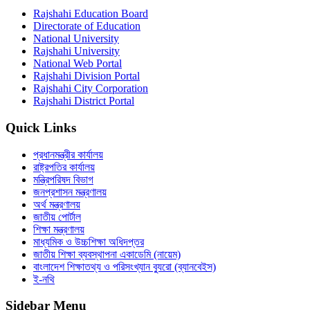
Rajshahi Education Board
Directorate of Education
National University
Rajshahi University
National Web Portal
Rajshahi Division Portal
Rajshahi City Corporation
Rajshahi District Portal
Quick Links
প্রধানমন্ত্রীর কার্যালয়
রাষ্ট্রপতির কার্যালয়
মন্ত্রিপরিষদ বিভাগ
জনপ্রশাসন মন্ত্রণালয়
অর্থ মন্ত্রণালয়
জাতীয় পোর্টাল
শিক্ষা মন্ত্রণালয়
মাধ্যমিক ও উচ্চশিক্ষা অধিদপ্তর
জাতীয় শিক্ষা ব্যবস্থাপনা একাডেমি (নায়েম)
বাংলাদেশ শিক্ষাতথ্য ও পরিসংখ্যান ব্যুরো (ব্যানবেইস)
ই-নথি
Sidebar Menu