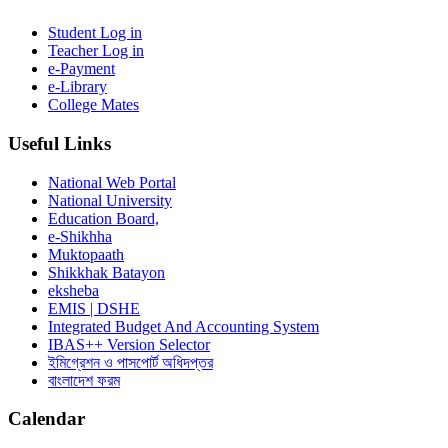
Student Log in
Teacher Log in
e-Payment
e-Library
College Mates
Useful Links
National Web Portal
National University
Education Board,
e-Shikhha
Muktopaath
Shikkhak Batayon
eksheba
EMIS | DSHE
Integrated Budget And Accounting System
IBAS++ Version Selector
ইমিগ্রেশন ও পাসপোর্ট অধিদপ্তর
বাংলাদেশ ফরম
Calendar