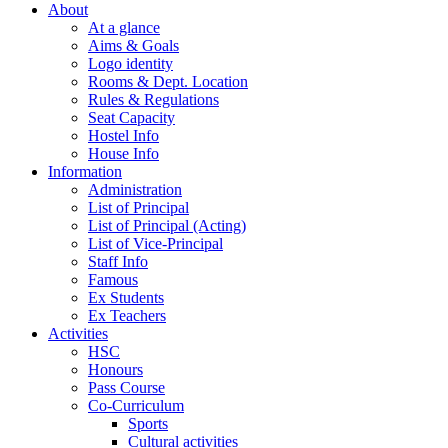
About
At a glance
Aims & Goals
Logo identity
Rooms & Dept. Location
Rules & Regulations
Seat Capacity
Hostel Info
House Info
Information
Administration
List of Principal
List of Principal (Acting)
List of Vice-Principal
Staff Info
Famous
Ex Students
Ex Teachers
Activities
HSC
Honours
Pass Course
Co-Curriculum
Sports
Cultural activities