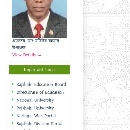
উপাধ্যক্ষ
View Details →
Important Links
Rajshahi Education Board
Directorate of Education
National University
Rajshahi University
National Web Portal
Rajshahi Division Portal
Rajshahi City
Corporation
Rajshahi District Portal
Quick Links
প্রধানমন্ত্রীর কার্যালয়