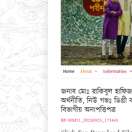
Home
About
Information
জনাব মোঃ রাকিবুল হাফি
অর্থনীতি, নিউ গভঃ ডিগ্র
বিভাগীয় অনাপত্তিপত্র
BP-30M31_20250925_173445
Click For Download File
Download