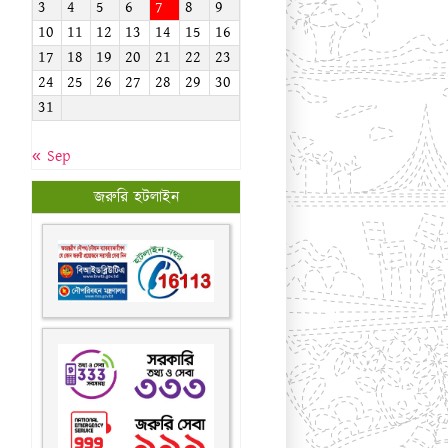
জরুরি হটলাইন