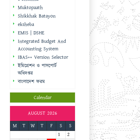
IBAS++ Version Selector
ইমিগ্রেশন ও পাসপোর্ট
অধিদপ্তর
বাংলাদেশ ফরম
Calendar
AUGUST 2026
M
T
W
T
F
S
S
1
2
3
4
5
6
7
8
9
10
11
12
13
14
15
16
17
18
19
20
21
22
23
24
25
26
27
28
29
30
31
« Sep