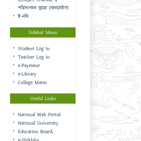
Teacher Log in
e-Payment
e-Library
College Mates
Useful Links
National Web Portal
National University
Education Board,
e-Shikhha
Muktopaath
Shikkhak Batayon
eksheba
EMIS | DSHE
Integrated Budget And
Accounting System