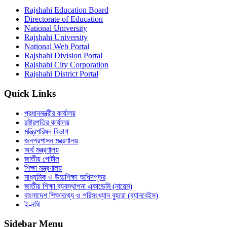
Rajshahi Education Board
Directorate of Education
National University
Rajshahi University
National Web Portal
Rajshahi Division Portal
Rajshahi City Corporation
Rajshahi District Portal
Quick Links
প্রধানমন্ত্রীর কার্যালয়
রাষ্ট্রপতির কার্যালয়
মন্ত্রিপরিষদ বিভাগ
জনপ্রশাসন মন্ত্রণালয়
অর্থ মন্ত্রণালয়
জাতীয় পোর্টাল
শিক্ষা মন্ত্রণালয়
মাধ্যমিক ও উচ্চশিক্ষা অধিদপ্তর
জাতীয় শিক্ষা ব্যবস্থাপনা একাডেমি (নায়েম)
বাংলাদেশ শিক্ষাতথ্য ও পরিসংখ্যান ব্যুরো (ব্যানবেইস)
ই-নথি
Sidebar Menu