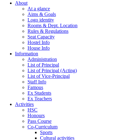
About
At a glance
Aims & Goals
Logo identity
Rooms & Dept. Location
Rules & Regulations
Seat Capacity
Hostel Info
House Info
Information
Administration
List of Principal
List of Principal (Acting)
List of Vice-Principal
Staff Info
Famous
Ex Students
Ex Teachers
Activities
HSC
Honours
Pass Course
Co-Curriculum
Sports
Cultural activities