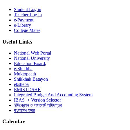
Student Log in
Teacher Log in
e-Payment
e-Library
College Mates
Useful Links
National Web Portal
National University
Education Board,
e-Shikhha
Muktopaath
Shikkhak Batayon
eksheba
EMIS | DSHE
Integrated Budget And Accounting System
IBAS++ Version Selector
ইমিগ্রেশন ও পাসপোর্ট অধিদপ্তর
বাংলাদেশ ফরম
Calendar