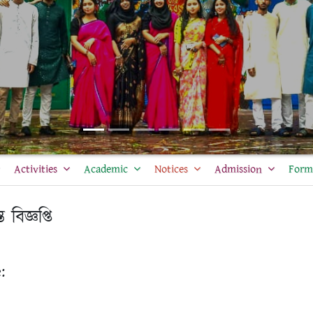
Activities
Academic
Notices
Admission
Form 
 বিজ্ঞপ্তি
: