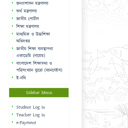
জাতীয় শিক্ষা ব্যবস্থাপনা
একাডেমি (নায়েম)
বাংলাদেশ শিক্ষাতথ্য ও
পরিসংখ্যান ব্যুরো (ব্যানবেইস)
ই-নথি
Sidebar Menu
Student Log in
Teacher Log in
e-Payment
e-Library
College Mates
Useful Links
National Web Portal