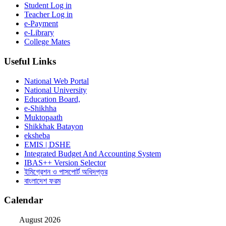
Student Log in
Teacher Log in
e-Payment
e-Library
College Mates
Useful Links
National Web Portal
National University
Education Board,
e-Shikhha
Muktopaath
Shikkhak Batayon
eksheba
EMIS | DSHE
Integrated Budget And Accounting System
IBAS++ Version Selector
ইমিগ্রেশন ও পাসপোর্ট অধিদপ্তর
বাংলাদেশ ফরম
Calendar
August 2026