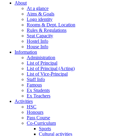
About
At a glance
Aims & Goals
Logo identity
Rooms & Dept. Location
Rules & Regulations
Seat Capacity
Hostel Info
House Info
Information
Administration
List of Principal
List of Principal (Acting)
List of Vice-Principal
Staff Info
Famous
Ex Students
Ex Teachers
Activities
HSC
Honours
Pass Course
Co-Curriculum
Sports
Cultural activities