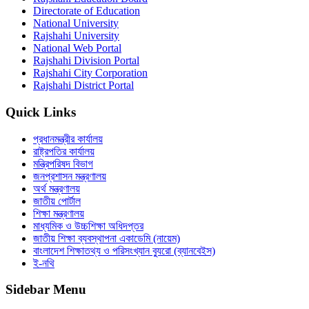
Directorate of Education
National University
Rajshahi University
National Web Portal
Rajshahi Division Portal
Rajshahi City Corporation
Rajshahi District Portal
Quick Links
প্রধানমন্ত্রীর কার্যালয়
রাষ্ট্রপতির কার্যালয়
মন্ত্রিপরিষদ বিভাগ
জনপ্রশাসন মন্ত্রণালয়
অর্থ মন্ত্রণালয়
জাতীয় পোর্টাল
শিক্ষা মন্ত্রণালয়
মাধ্যমিক ও উচ্চশিক্ষা অধিদপ্তর
জাতীয় শিক্ষা ব্যবস্থাপনা একাডেমি (নায়েম)
বাংলাদেশ শিক্ষাতথ্য ও পরিসংখ্যান ব্যুরো (ব্যানবেইস)
ই-নথি
Sidebar Menu