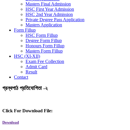
Masters Final Admission
HSC First Year Admission
HSC 2nd Year Admission
Private Degree Pass Application
Masters Application
Form Fillup
HSC Form Fillup
Degree Form Fillup
Honours Form Fillup
Masters Form Fillup
HSC (XI-XII)
Exam Fee Collection
Admit Card
Result
Contact
গ্রন্থপাঠ প্রতিযোগিতা -২
Click For Download File:
Download