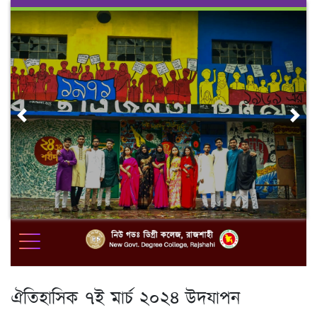
Skip
to
content
Previous
Nex
ঐতিহাসিক ৭ই মার্চ ২০২৪ উদযাপন