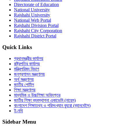
Directorate of Education
National University
Rajshahi University
National Web Portal
Rajshahi Division Portal
Rajshahi City Corporation
Rajshahi District Portal
Quick Links
প্রধানমন্ত্রীর কার্যালয়
রাষ্ট্রপতির কার্যালয়
মন্ত্রিপরিষদ বিভাগ
জনপ্রশাসন মন্ত্রণালয়
অর্থ মন্ত্রণালয়
জাতীয় পোর্টাল
শিক্ষা মন্ত্রণালয়
মাধ্যমিক ও উচ্চশিক্ষা অধিদপ্তর
জাতীয় শিক্ষা ব্যবস্থাপনা একাডেমি (নায়েম)
বাংলাদেশ শিক্ষাতথ্য ও পরিসংখ্যান ব্যুরো (ব্যানবেইস)
ই-নথি
Sidebar Menu