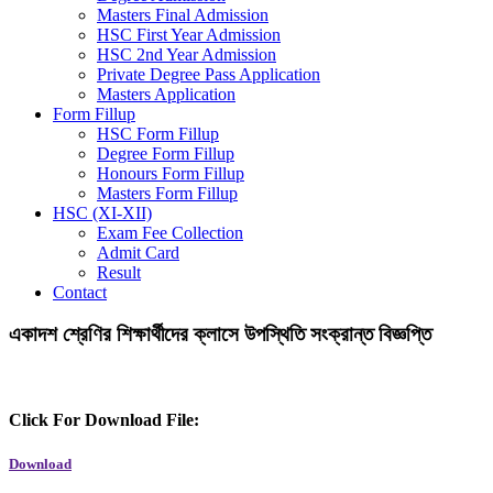
Masters Final Admission
HSC First Year Admission
HSC 2nd Year Admission
Private Degree Pass Application
Masters Application
Form Fillup
HSC Form Fillup
Degree Form Fillup
Honours Form Fillup
Masters Form Fillup
HSC (XI-XII)
Exam Fee Collection
Admit Card
Result
Contact
একাদশ শ্রেণির শিক্ষার্থীদের ক্লাসে উপস্থিতি সংক্রান্ত বিজ্ঞপ্তি
Click For Download File:
Download