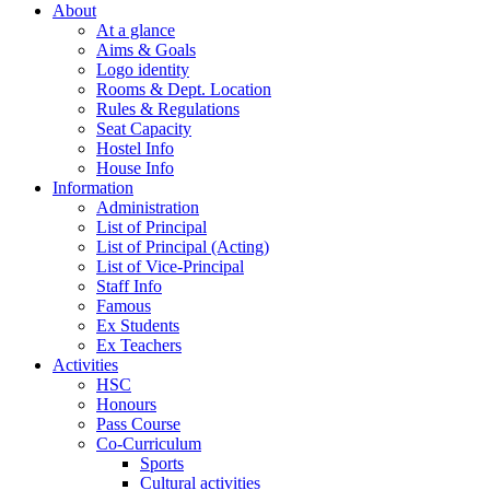
About
At a glance
Aims & Goals
Logo identity
Rooms & Dept. Location
Rules & Regulations
Seat Capacity
Hostel Info
House Info
Information
Administration
List of Principal
List of Principal (Acting)
List of Vice-Principal
Staff Info
Famous
Ex Students
Ex Teachers
Activities
HSC
Honours
Pass Course
Co-Curriculum
Sports
Cultural activities