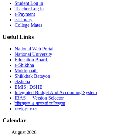
Student Log in
Teacher Log in
e-Payment
e-Library
College Mates
Useful Links
National Web Portal
National University
Education Board,
e-Shikhha
Muktopaath
Shikkhak Batayon
eksheba
EMIS | DSHE
Integrated Budget And Accounting System
IBAS++ Version Selector
ইমিগ্রেশন ও পাসপোর্ট অধিদপ্তর
বাংলাদেশ ফরম
Calendar
August 2026