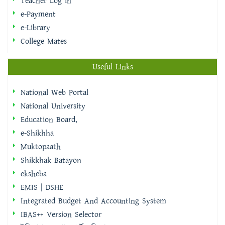
College Mates
Useful Links
National Web Portal
National University
Education Board,
e-Shikhha
Muktopaath
Shikkhak Batayon
eksheba
EMIS | DSHE
Integrated Budget And Accounting System
IBAS++ Version Selector
ইমিগ্রেশন ও পাসপোর্ট অধিদপ্তর
বাংলাদেশ ফরম