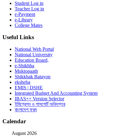
Student Log in
Teacher Log in
e-Payment
e-Library
College Mates
Useful Links
National Web Portal
National University
Education Board,
e-Shikhha
Muktopaath
Shikkhak Batayon
eksheba
EMIS | DSHE
Integrated Budget And Accounting System
IBAS++ Version Selector
ইমিগ্রেশন ও পাসপোর্ট অধিদপ্তর
বাংলাদেশ ফরম
Calendar
August 2026