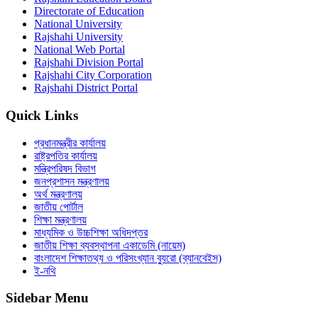
Directorate of Education
National University
Rajshahi University
National Web Portal
Rajshahi Division Portal
Rajshahi City Corporation
Rajshahi District Portal
Quick Links
প্রধানমন্ত্রীর কার্যালয়
রাষ্ট্রপতির কার্যালয়
মন্ত্রিপরিষদ বিভাগ
জনপ্রশাসন মন্ত্রণালয়
অর্থ মন্ত্রণালয়
জাতীয় পোর্টাল
শিক্ষা মন্ত্রণালয়
মাধ্যমিক ও উচ্চশিক্ষা অধিদপ্তর
জাতীয় শিক্ষা ব্যবস্থাপনা একাডেমি (নায়েম)
বাংলাদেশ শিক্ষাতথ্য ও পরিসংখ্যান ব্যুরো (ব্যানবেইস)
ই-নথি
Sidebar Menu