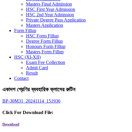
Masters Final Admission
HSC First Year Admission
HSC 2nd Year Admission
Private Degree Pass Application
Masters Application
Form Fillup
HSC Form Fillup
Degree Form Fillup
Honours Form Fillup
Masters Form Fillup
HSC (XI-XII)
Exam Fee Collection
Admit Card
Result
Contact
একাদশ শ্রেণির ব্যবহারিক ক্লাসের রুটিন
BP-30M31_20241114_151936
Click For Download File:
Download