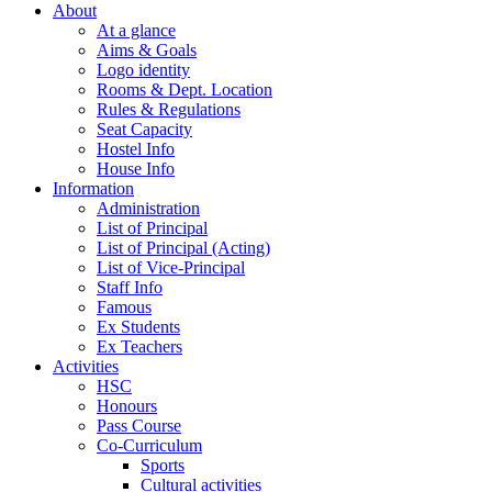
About
At a glance
Aims & Goals
Logo identity
Rooms & Dept. Location
Rules & Regulations
Seat Capacity
Hostel Info
House Info
Information
Administration
List of Principal
List of Principal (Acting)
List of Vice-Principal
Staff Info
Famous
Ex Students
Ex Teachers
Activities
HSC
Honours
Pass Course
Co-Curriculum
Sports
Cultural activities