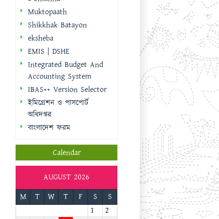
IBAS++ Version Selector
ইমিগ্রেশন ও পাসপোর্ট
অধিদপ্তর
বাংলাদেশ ফরম
Calendar
AUGUST 2026
M
T
W
T
F
S
S
1
2
3
4
5
6
7
8
9
10
11
12
13
14
15
16
17
18
19
20
21
22
23
24
25
26
27
28
29
30
31
« Sep