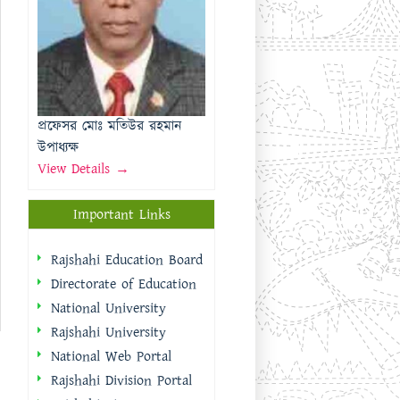
উপাধ্যক্ষ
View Details →
Important Links
Rajshahi Education Board
Directorate of Education
National University
Rajshahi University
National Web Portal
Rajshahi Division Portal
Rajshahi City
Corporation
Rajshahi District Portal
Quick Links
প্রধানমন্ত্রীর কার্যালয়