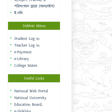
Teacher Log in
e-Payment
e-Library
College Mates
Useful Links
National Web Portal
National University
Education Board,
e-Shikhha
Muktopaath
Shikkhak Batayon
eksheba
EMIS | DSHE
Integrated Budget And
Accounting System