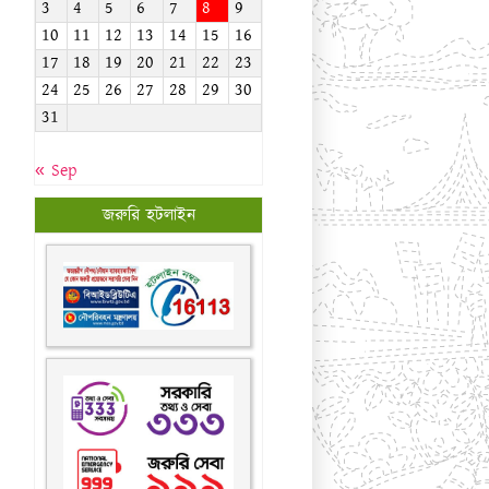
জরুরি হটলাইন