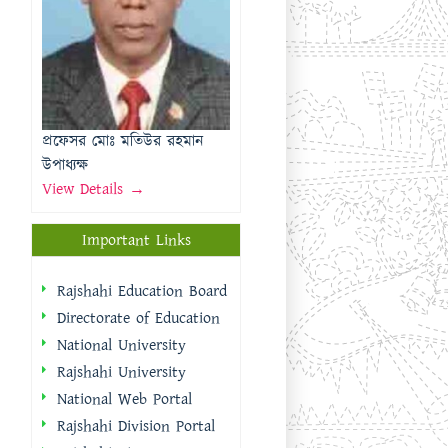
উপাধ্যক্ষ
View Details →
Important Links
Rajshahi Education Board
Directorate of Education
National University
Rajshahi University
National Web Portal
Rajshahi Division Portal
Rajshahi City
Corporation
Rajshahi District Portal
Quick Links
প্রধানমন্ত্রীর কার্যালয়