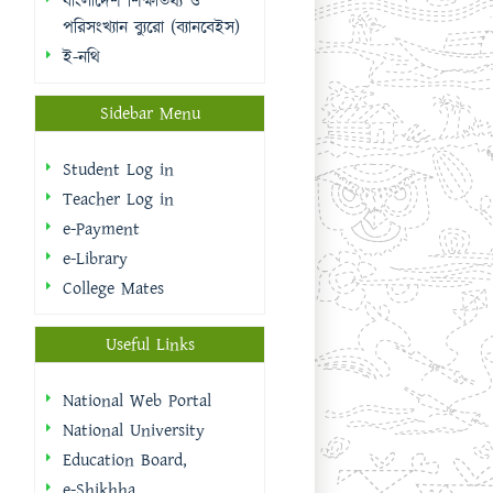
Teacher Log in
e-Payment
e-Library
College Mates
Useful Links
National Web Portal
National University
Education Board,
e-Shikhha
Muktopaath
Shikkhak Batayon
eksheba
EMIS | DSHE
Integrated Budget And
Accounting System