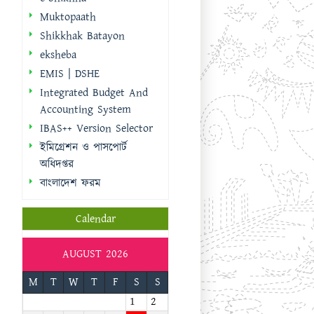
IBAS++ Version Selector
ইমিগ্রেশন ও পাসপোর্ট
অধিদপ্তর
বাংলাদেশ ফরম
Calendar
AUGUST 2026
M
T
W
T
F
S
S
1
2
3
4
5
6
7
8
9
10
11
12
13
14
15
16
17
18
19
20
21
22
23
24
25
26
27
28
29
30
31
« Sep