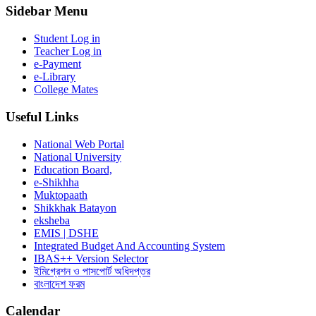
Sidebar Menu
Student Log in
Teacher Log in
e-Payment
e-Library
College Mates
Useful Links
National Web Portal
National University
Education Board,
e-Shikhha
Muktopaath
Shikkhak Batayon
eksheba
EMIS | DSHE
Integrated Budget And Accounting System
IBAS++ Version Selector
ইমিগ্রেশন ও পাসপোর্ট অধিদপ্তর
বাংলাদেশ ফরম
Calendar