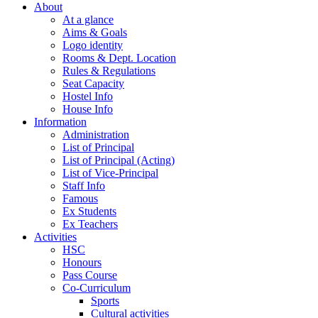
About
At a glance
Aims & Goals
Logo identity
Rooms & Dept. Location
Rules & Regulations
Seat Capacity
Hostel Info
House Info
Information
Administration
List of Principal
List of Principal (Acting)
List of Vice-Principal
Staff Info
Famous
Ex Students
Ex Teachers
Activities
HSC
Honours
Pass Course
Co-Curriculum
Sports
Cultural activities