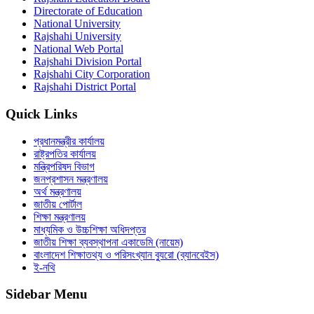
Directorate of Education
National University
Rajshahi University
National Web Portal
Rajshahi Division Portal
Rajshahi City Corporation
Rajshahi District Portal
Quick Links
প্রধানমন্ত্রীর কার্যালয়
রাষ্ট্রপতির কার্যালয়
মন্ত্রিপরিষদ বিভাগ
জনপ্রশাসন মন্ত্রণালয়
অর্থ মন্ত্রণালয়
জাতীয় পোর্টাল
শিক্ষা মন্ত্রণালয়
মাধ্যমিক ও উচ্চশিক্ষা অধিদপ্তর
জাতীয় শিক্ষা ব্যবস্থাপনা একাডেমি (নায়েম)
বাংলাদেশ শিক্ষাতথ্য ও পরিসংখ্যান ব্যুরো (ব্যানবেইস)
ই-নথি
Sidebar Menu