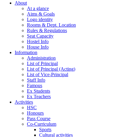
About
At a glance
Aims & Goals
Logo identity
Rooms & Dept. Location
Rules & Regulations
Seat Capacity
Hostel Info
House Info
Information
Administration
List of Principal
List of Principal (Acting)
List of Vice-Principal
Staff Info
Famous
Ex Students
Ex Teachers
Activities
HSC
Honours
Pass Course
Co-Curriculum
Sports
Cultural activities