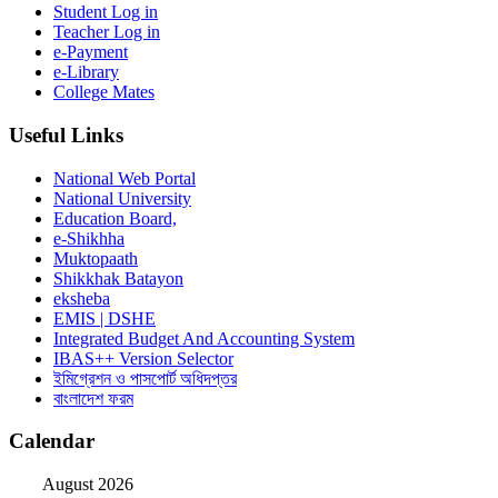
Student Log in
Teacher Log in
e-Payment
e-Library
College Mates
Useful Links
National Web Portal
National University
Education Board,
e-Shikhha
Muktopaath
Shikkhak Batayon
eksheba
EMIS | DSHE
Integrated Budget And Accounting System
IBAS++ Version Selector
ইমিগ্রেশন ও পাসপোর্ট অধিদপ্তর
বাংলাদেশ ফরম
Calendar
August 2026