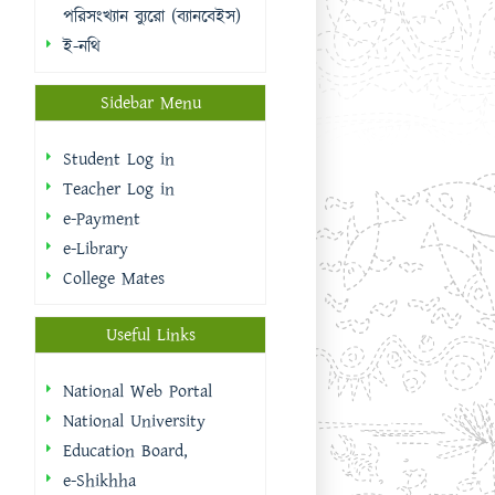
পরিসংখ্যান ব্যুরো (ব্যানবেইস)
ই-নথি
Sidebar Menu
Student Log in
Teacher Log in
e-Payment
e-Library
College Mates
Useful Links
National Web Portal
National University
Education Board,
e-Shikhha