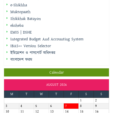
e-Shikhha
Muktopaath
Shikkhak Batayon
eksheba
EMIS | DSHE
Integrated Budget And Accounting System
IBAS++ Version Selector
ইমিগ্রেশন ও পাসপোর্ট অধিদপ্তর
বাংলাদেশ ফরম
Calendar
AUGUST 2026
M
T
W
T
F
S
S
1
2
3
4
5
6
7
8
9
10
11
12
13
14
15
16