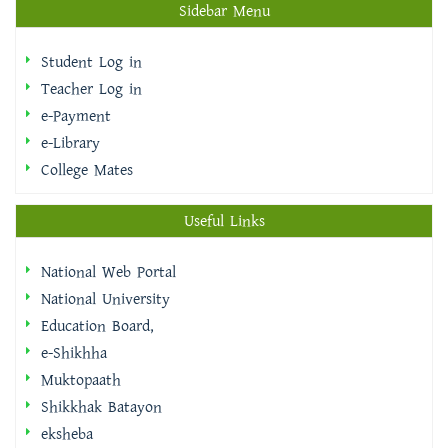
Teacher Log in
e-Payment
e-Library
College Mates
Useful Links
National Web Portal
National University
Education Board,
e-Shikhha
Muktopaath
Shikkhak Batayon
eksheba
EMIS | DSHE
Integrated Budget And Accounting System
IBAS++ Version Selector