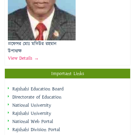
প্রফেসর মোঃ মতিউর রহমান
উপাধ্যক্ষ
View Details →
Important Links
Rajshahi Education Board
Directorate of Education
National University
Rajshahi University
National Web Portal
Rajshahi Division Portal
Rajshahi City Corporation
Rajshahi District Portal