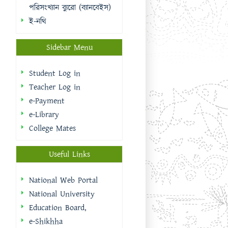
Teacher Log in
e-Payment
e-Library
College Mates
Useful Links
National Web Portal
National University
Education Board,
e-Shikhha
Muktopaath
Shikkhak Batayon
eksheba
EMIS | DSHE
Integrated Budget And
Accounting System