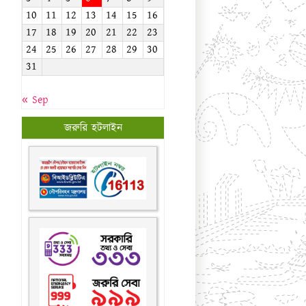
জরুরি হটলাইন