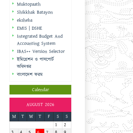
IBAS++ Version Selector
ইমিগ্রেশন ও পাসপোর্ট
অধিদপ্তর
বাংলাদেশ ফরম
Calendar
AUGUST 2026
M
T
W
T
F
S
S
1
2
3
4
5
6
7
8
9
10
11
12
13
14
15
16
17
18
19
20
21
22
23
24
25
26
27
28
29
30
31
« Sep