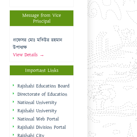
View Details →
Important Links
Rajshahi Education Board
Directorate of Education
National University
Rajshahi University
National Web Portal
Rajshahi Division Portal
Rajshahi City
Corporation
Rajshahi District Portal
Quick Links
প্রধানমন্ত্রীর কার্যালয়