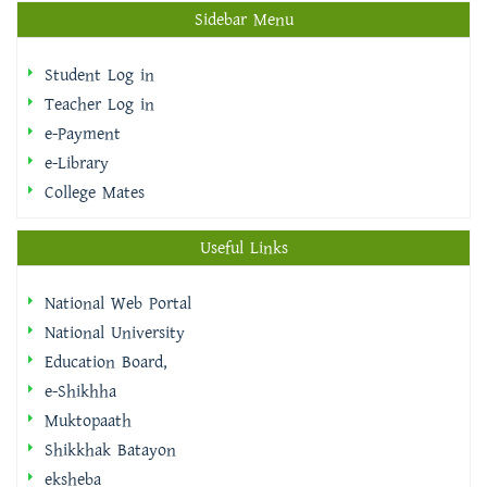
Teacher Log in
e-Payment
e-Library
College Mates
Useful Links
National Web Portal
National University
Education Board,
e-Shikhha
Muktopaath
Shikkhak Batayon
eksheba
EMIS | DSHE
Integrated Budget And Accounting System