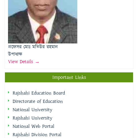
প্রফেসর মোঃ মতিউর রহমান
উপাধ্যক্ষ
View Details →
Important Links
Rajshahi Education Board
Directorate of Education
National University
Rajshahi University
National Web Portal
Rajshahi Division Portal
Rajshahi City Corporation
Rajshahi District Portal