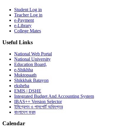
Student Log in
Teacher Log in
e-Payment
e-Library
College Mates
Useful Links
National Web Portal
National University
Education Board,
e-Shikhha
Muktopaath
Shikkhak Batayon
eksheba
EMIS | DSHE
Integrated Budget And Accounting System
IBAS++ Version Selector
ইমিগ্রেশন ও পাসপোর্ট অধিদপ্তর
বাংলাদেশ ফরম
Calendar