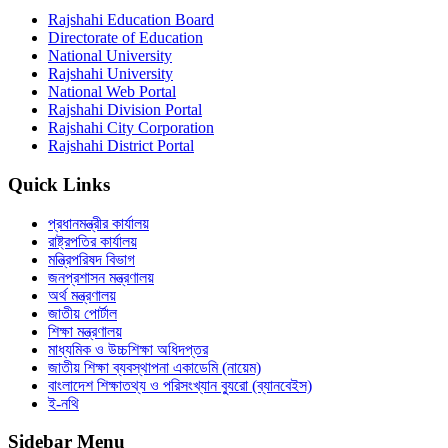
Rajshahi Education Board
Directorate of Education
National University
Rajshahi University
National Web Portal
Rajshahi Division Portal
Rajshahi City Corporation
Rajshahi District Portal
Quick Links
প্রধানমন্ত্রীর কার্যালয়
রাষ্ট্রপতির কার্যালয়
মন্ত্রিপরিষদ বিভাগ
জনপ্রশাসন মন্ত্রণালয়
অর্থ মন্ত্রণালয়
জাতীয় পোর্টাল
শিক্ষা মন্ত্রণালয়
মাধ্যমিক ও উচ্চশিক্ষা অধিদপ্তর
জাতীয় শিক্ষা ব্যবস্থাপনা একাডেমি (নায়েম)
বাংলাদেশ শিক্ষাতথ্য ও পরিসংখ্যান ব্যুরো (ব্যানবেইস)
ই-নথি
Sidebar Menu