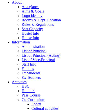
About
At a glance
Aims & Goals
Logo identity
Rooms & Dept. Location
Rules & Regulations
Seat Capacity
Hostel Info
House Info
Information
Administration
List of Principal
List of Principal (Acting)
List of Vice-Principal
Staff Info
Famous
Ex Students
Ex Teachers
Activities
HSC
Honours
Pass Course
Co-Curriculum
Sports
Cultural activities