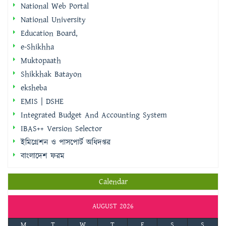
e-Shikhha
Muktopaath
Shikkhak Batayon
eksheba
EMIS | DSHE
Integrated Budget And Accounting System
IBAS++ Version Selector
ইমিগ্রেশন ও পাসপোর্ট অধিদপ্তর
বাংলাদেশ ফরম
Calendar
AUGUST 2026
M
T
W
T
F
S
S
1
2
3
4
5
6
7
8
9
10
11
12
13
14
15
16