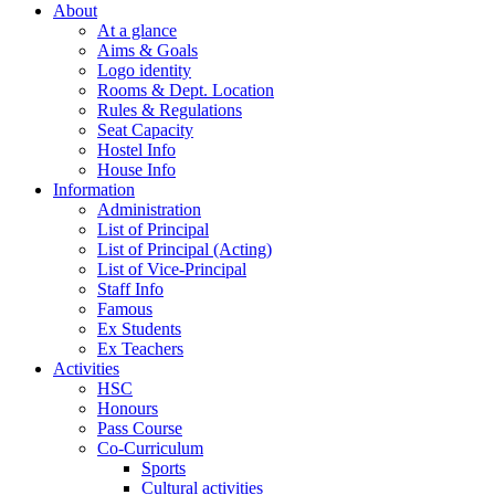
About
At a glance
Aims & Goals
Logo identity
Rooms & Dept. Location
Rules & Regulations
Seat Capacity
Hostel Info
House Info
Information
Administration
List of Principal
List of Principal (Acting)
List of Vice-Principal
Staff Info
Famous
Ex Students
Ex Teachers
Activities
HSC
Honours
Pass Course
Co-Curriculum
Sports
Cultural activities