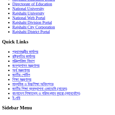
Directorate of Education
National University
Rajshahi University
National Web Portal
Rajshahi Division Portal
Rajshahi City Corporation
Rajshahi District Portal
Quick Links
প্রধানমন্ত্রীর কার্যালয়
রাষ্ট্রপতির কার্যালয়
মন্ত্রিপরিষদ বিভাগ
জনপ্রশাসন মন্ত্রণালয়
অর্থ মন্ত্রণালয়
জাতীয় পোর্টাল
শিক্ষা মন্ত্রণালয়
মাধ্যমিক ও উচ্চশিক্ষা অধিদপ্তর
জাতীয় শিক্ষা ব্যবস্থাপনা একাডেমি (নায়েম)
বাংলাদেশ শিক্ষাতথ্য ও পরিসংখ্যান ব্যুরো (ব্যানবেইস)
ই-নথি
Sidebar Menu