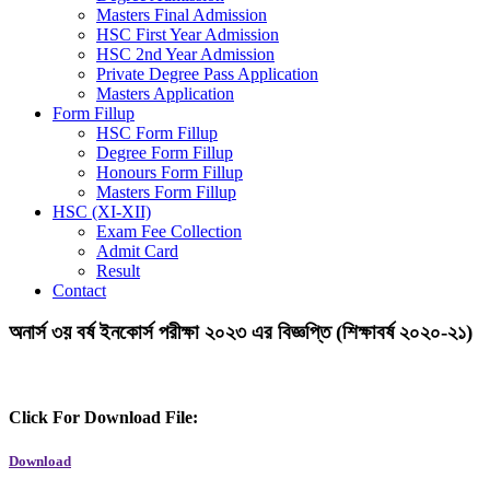
Masters Final Admission
HSC First Year Admission
HSC 2nd Year Admission
Private Degree Pass Application
Masters Application
Form Fillup
HSC Form Fillup
Degree Form Fillup
Honours Form Fillup
Masters Form Fillup
HSC (XI-XII)
Exam Fee Collection
Admit Card
Result
Contact
অনার্স ৩য় বর্ষ ইনকোর্স পরীক্ষা ২০২৩ এর বিজ্ঞপ্তি (শিক্ষাবর্ষ ২০২০-২১)
Click For Download File:
Download