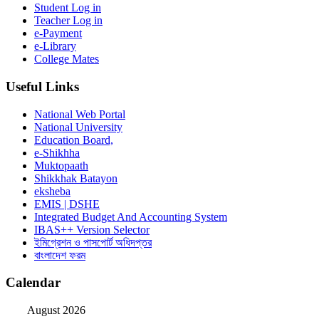
Student Log in
Teacher Log in
e-Payment
e-Library
College Mates
Useful Links
National Web Portal
National University
Education Board,
e-Shikhha
Muktopaath
Shikkhak Batayon
eksheba
EMIS | DSHE
Integrated Budget And Accounting System
IBAS++ Version Selector
ইমিগ্রেশন ও পাসপোর্ট অধিদপ্তর
বাংলাদেশ ফরম
Calendar
August 2026