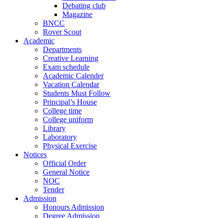
Debating club
Magazine
BNCC
Rover Scout
Academic
Departments
Creative Learning
Exam schedule
Academic Calender
Vacation Calendar
Students Must Follow
Principal’s House
College time
College uniform
Library
Laboratory
Physical Exercise
Notices
Official Order
General Notice
NOC
Tender
Admission
Honours Admission
Degree Admission