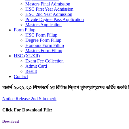
Masters Final Admission
HSC First Year Admission
HSC 2nd Year Admission
Private Degree Pass Application
Masters Application
Form Fillup
HSC Form Fillup
Degree Form Fillup
Honours Form Fillup
Masters Form Fillup
HSC (XI-XII)
Exam Fee Collection
Admit Card
Result
Contact
অনার্স ২০২২-২৩ শিক্ষাবর্ষে ২য় রিলিজ স্লিপে চান্সপ্রাপ্তদের ভর্তির জরুরি 
Notice Release 2nd Slip merit
Click For Download File:
Download