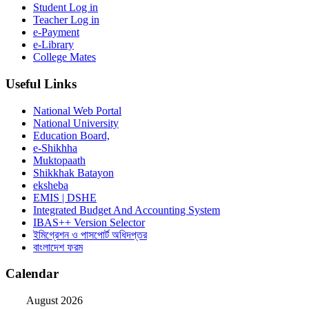
Student Log in
Teacher Log in
e-Payment
e-Library
College Mates
Useful Links
National Web Portal
National University
Education Board,
e-Shikhha
Muktopaath
Shikkhak Batayon
eksheba
EMIS | DSHE
Integrated Budget And Accounting System
IBAS++ Version Selector
ইমিগ্রেশন ও পাসপোর্ট অধিদপ্তর
বাংলাদেশ ফরম
Calendar
August 2026