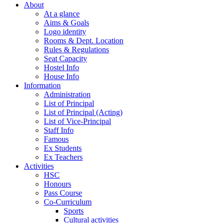
About
At a glance
Aims & Goals
Logo identity
Rooms & Dept. Location
Rules & Regulations
Seat Capacity
Hostel Info
House Info
Information
Administration
List of Principal
List of Principal (Acting)
List of Vice-Principal
Staff Info
Famous
Ex Students
Ex Teachers
Activities
HSC
Honours
Pass Course
Co-Curriculum
Sports
Cultural activities