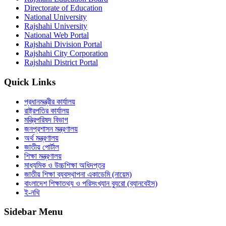
Directorate of Education
National University
Rajshahi University
National Web Portal
Rajshahi Division Portal
Rajshahi City Corporation
Rajshahi District Portal
Quick Links
প্রধানমন্ত্রীর কার্যালয়
রাষ্ট্রপতির কার্যালয়
মন্ত্রিপরিষদ বিভাগ
জনপ্রশাসন মন্ত্রণালয়
অর্থ মন্ত্রণালয়
জাতীয় পোর্টাল
শিক্ষা মন্ত্রণালয়
মাধ্যমিক ও উচ্চশিক্ষা অধিদপ্তর
জাতীয় শিক্ষা ব্যবস্থাপনা একাডেমি (নায়েম)
বাংলাদেশ শিক্ষাতথ্য ও পরিসংখ্যান ব্যুরো (ব্যানবেইস)
ই-নথি
Sidebar Menu