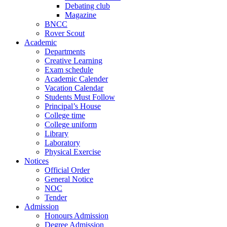
Debating club
Magazine
BNCC
Rover Scout
Academic
Departments
Creative Learning
Exam schedule
Academic Calender
Vacation Calendar
Students Must Follow
Principal’s House
College time
College uniform
Library
Laboratory
Physical Exercise
Notices
Official Order
General Notice
NOC
Tender
Admission
Honours Admission
Degree Admission