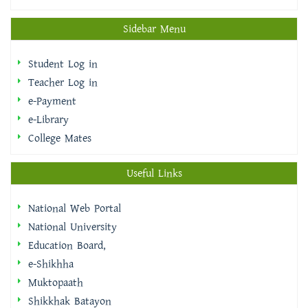
Student Log in
Teacher Log in
e-Payment
e-Library
College Mates
Useful Links
National Web Portal
National University
Education Board,
e-Shikhha
Muktopaath
Shikkhak Batayon
eksheba
EMIS | DSHE
Integrated Budget And Accounting System