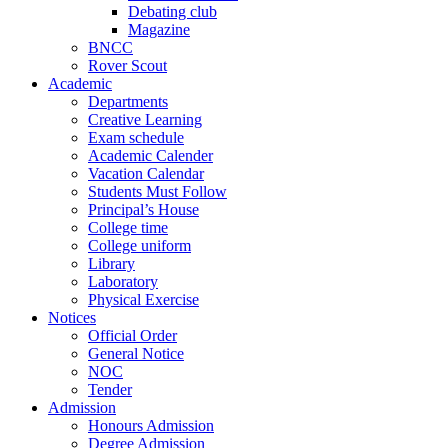
Debating club
Magazine
BNCC
Rover Scout
Academic
Departments
Creative Learning
Exam schedule
Academic Calender
Vacation Calendar
Students Must Follow
Principal’s House
College time
College uniform
Library
Laboratory
Physical Exercise
Notices
Official Order
General Notice
NOC
Tender
Admission
Honours Admission
Degree Admission