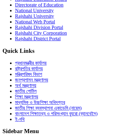
Directorate of Education
National University
Rajshahi University
National Web Portal
Rajshahi Division Portal
Rajshahi City Corporation
Rajshahi District Portal
Quick Links
প্রধানমন্ত্রীর কার্যালয়
রাষ্ট্রপতির কার্যালয়
মন্ত্রিপরিষদ বিভাগ
জনপ্রশাসন মন্ত্রণালয়
অর্থ মন্ত্রণালয়
জাতীয় পোর্টাল
শিক্ষা মন্ত্রণালয়
মাধ্যমিক ও উচ্চশিক্ষা অধিদপ্তর
জাতীয় শিক্ষা ব্যবস্থাপনা একাডেমি (নায়েম)
বাংলাদেশ শিক্ষাতথ্য ও পরিসংখ্যান ব্যুরো (ব্যানবেইস)
ই-নথি
Sidebar Menu