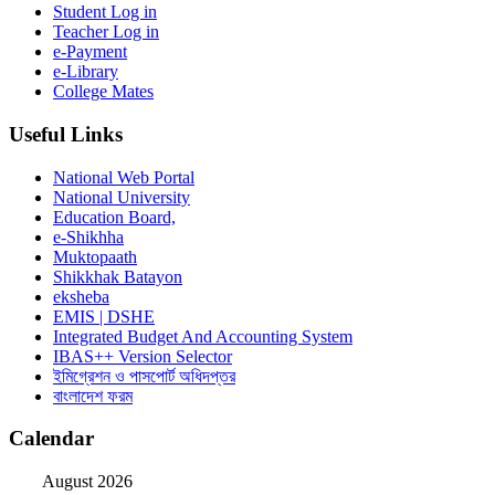
Student Log in
Teacher Log in
e-Payment
e-Library
College Mates
Useful Links
National Web Portal
National University
Education Board,
e-Shikhha
Muktopaath
Shikkhak Batayon
eksheba
EMIS | DSHE
Integrated Budget And Accounting System
IBAS++ Version Selector
ইমিগ্রেশন ও পাসপোর্ট অধিদপ্তর
বাংলাদেশ ফরম
Calendar
August 2026