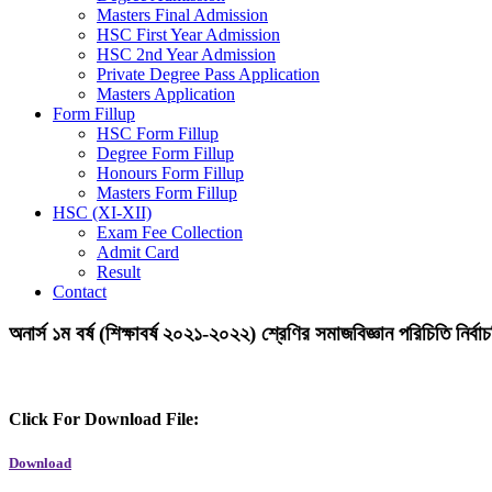
Masters Final Admission
HSC First Year Admission
HSC 2nd Year Admission
Private Degree Pass Application
Masters Application
Form Fillup
HSC Form Fillup
Degree Form Fillup
Honours Form Fillup
Masters Form Fillup
HSC (XI-XII)
Exam Fee Collection
Admit Card
Result
Contact
অনার্স ১ম বর্ষ (শিক্ষাবর্ষ ২০২১-২০২২) শ্রেণির সমাজবিজ্ঞান পরিচিতি নির্বাচন
Click For Download File:
Download