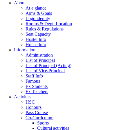
About
At a glance
Aims & Goals
Logo identity
Rooms & Dept. Location
Rules & Regulations
Seat Capacity
Hostel Info
House Info
Information
Administration
List of Principal
List of Principal (Acting)
List of Vice-Principal
Staff Info
Famous
Ex Students
Ex Teachers
Activities
HSC
Honours
Pass Course
Co-Curriculum
Sports
Cultural activities