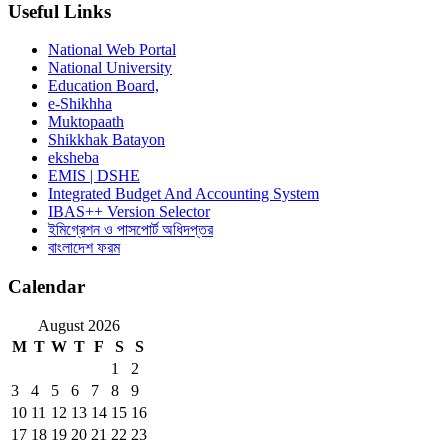
Useful Links
National Web Portal
National University
Education Board,
e-Shikhha
Muktopaath
Shikkhak Batayon
eksheba
EMIS | DSHE
Integrated Budget And Accounting System
IBAS++ Version Selector
ইমিগ্রেশন ও পাসপোর্ট অধিদপ্তর
বাংলাদেশ ফরম
Calendar
August 2026
M
T
W
T
F
S
S
1
2
3
4
5
6
7
8
9
10
11
12
13
14
15
16
17
18
19
20
21
22
23