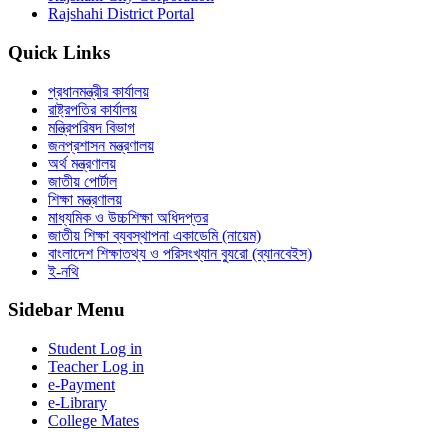
Rajshahi District Portal
Quick Links
প্রধানমন্ত্রীর কার্যালয়
রাষ্ট্রপতির কার্যালয়
মন্ত্রিপরিষদ বিভাগ
জনপ্রশাসন মন্ত্রণালয়
অর্থ মন্ত্রণালয়
জাতীয় পোর্টাল
শিক্ষা মন্ত্রণালয়
মাধ্যমিক ও উচ্চশিক্ষা অধিদপ্তর
জাতীয় শিক্ষা ব্যবস্থাপনা একাডেমি (নায়েম)
বাংলাদেশ শিক্ষাতথ্য ও পরিসংখ্যান ব্যুরো (ব্যানবেইস)
ই-নথি
Sidebar Menu
Student Log in
Teacher Log in
e-Payment
e-Library
College Mates