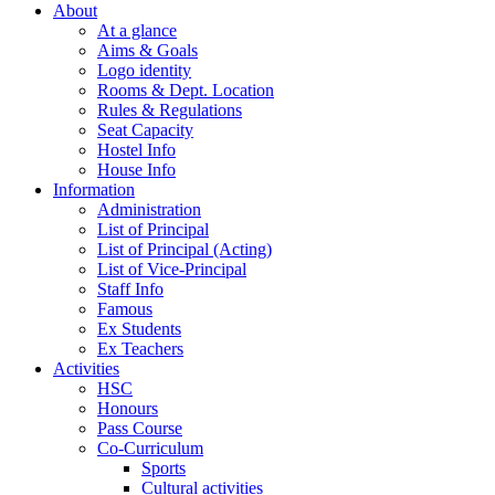
About
At a glance
Aims & Goals
Logo identity
Rooms & Dept. Location
Rules & Regulations
Seat Capacity
Hostel Info
House Info
Information
Administration
List of Principal
List of Principal (Acting)
List of Vice-Principal
Staff Info
Famous
Ex Students
Ex Teachers
Activities
HSC
Honours
Pass Course
Co-Curriculum
Sports
Cultural activities