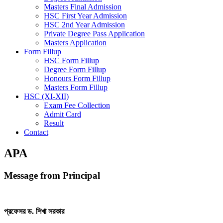
Masters Final Admission
HSC First Year Admission
HSC 2nd Year Admission
Private Degree Pass Application
Masters Application
Form Fillup
HSC Form Fillup
Degree Form Fillup
Honours Form Fillup
Masters Form Fillup
HSC (XI-XII)
Exam Fee Collection
Admit Card
Result
Contact
APA
Message from Principal
প্রফেসর ড. শিখা সরকার