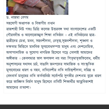
ড. নাজমা বেগম
সহযোগী অধ্যাপক
ও বিভাগীয় প্রধান
রাজশাহী নিউ গভঃ ডিগ্রি কলেজ উত্তরবঙ্গ তথা বাংলাদেশের একটি
গৌরবদীপ্ত ও আলোকোজ্জ্বল শিক্ষা প্রতিষ্ঠান । এই প্রতিষ্ঠানের ছাত্র-
ছাত্রীদের মেধা, মনন, সহনশীলতা, নেতৃত্ব,সৃজনশীলতা, শৃঙ্খলা ও
দক্ষতার ভিত্তিতে মানবিক মূল্যবোধসম্পন্ন মানুষ এবং দেশপ্রেমিক,
অসাম্প্রদায়িক ও সুযোগ্য নাগরিক হিসেবে গড়ে তোলাই আমাদের
অঙ্গীকার । কেবলমাত্র ভাল ফলাফল নয় বরং পিতৃমাতৃভক্তিবোধ, ধর্মীয়
অনুশাসনের যথাযথ চর্চা, বাঙালি জনপদের সামাজিক ও সাংস্কৃতিক
মূল্যবোধের ধারণ ও বহন, প্রতিবেশীর প্রতি দায়িত্বশীলতা, দরিদ্র ও
বেদনার্ত মানুষের প্রতি কর্তব্যনিষ্ঠা সর্বোপরি সুগভীর দেশপ্রম বুকে ধারণ
করে কাঙ্ক্ষিত নির্মল মানুষ হিসেবে প্রতিটি শিক্ষার্থীর আত্নবিকাশই
আমাদের প্রত্যাশা।