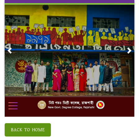
Skip
to
content
Previous
Nex
BACK TO HOME