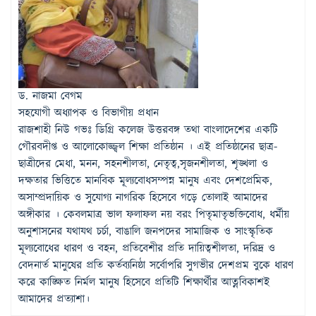
ড. নাজমা বেগম
সহযোগী অধ্যাপক
ও বিভাগীয় প্রধান
রাজশাহী নিউ গভঃ ডিগ্রি কলেজ উত্তরবঙ্গ তথা বাংলাদেশের একটি
গৌরবদীপ্ত ও আলোকোজ্জ্বল শিক্ষা প্রতিষ্ঠান । এই প্রতিষ্ঠানের ছাত্র-
ছাত্রীদের মেধা, মনন, সহনশীলতা, নেতৃত্ব,সৃজনশীলতা, শৃঙ্খলা ও
দক্ষতার ভিত্তিতে মানবিক মূল্যবোধসম্পন্ন মানুষ এবং দেশপ্রেমিক,
অসাম্প্রদায়িক ও সুযোগ্য নাগরিক হিসেবে গড়ে তোলাই আমাদের
অঙ্গীকার । কেবলমাত্র ভাল ফলাফল নয় বরং পিতৃমাতৃভক্তিবোধ, ধর্মীয়
অনুশাসনের যথাযথ চর্চা, বাঙালি জনপদের সামাজিক ও সাংস্কৃতিক
মূল্যবোধের ধারণ ও বহন, প্রতিবেশীর প্রতি দায়িত্বশীলতা, দরিদ্র ও
বেদনার্ত মানুষের প্রতি কর্তব্যনিষ্ঠা সর্বোপরি সুগভীর দেশপ্রম বুকে ধারণ
করে কাঙ্ক্ষিত নির্মল মানুষ হিসেবে প্রতিটি শিক্ষার্থীর আত্নবিকাশই
আমাদের প্রত্যাশা।