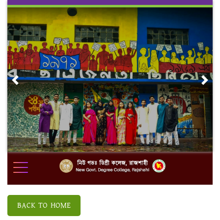
Skip
to
content
Previous
Nex
BACK TO HOME