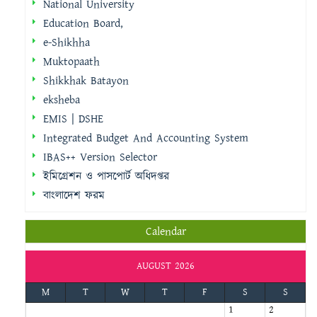
National University
Education Board,
e-Shikhha
Muktopaath
Shikkhak Batayon
eksheba
EMIS | DSHE
Integrated Budget And Accounting System
IBAS++ Version Selector
ইমিগ্রেশন ও পাসপোর্ট অধিদপ্তর
বাংলাদেশ ফরম
Calendar
AUGUST 2026
M
T
W
T
F
S
S
1
2