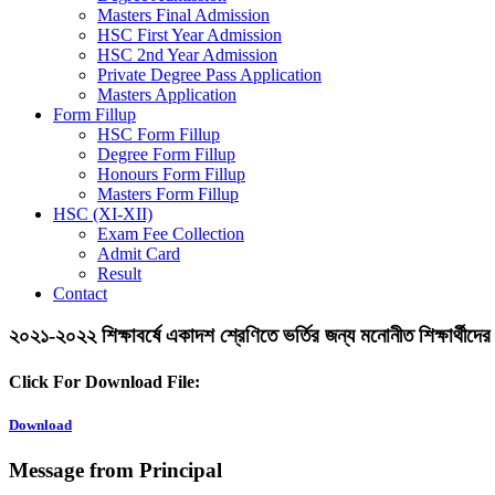
Masters Final Admission
HSC First Year Admission
HSC 2nd Year Admission
Private Degree Pass Application
Masters Application
Form Fillup
HSC Form Fillup
Degree Form Fillup
Honours Form Fillup
Masters Form Fillup
HSC (XI-XII)
Exam Fee Collection
Admit Card
Result
Contact
২০২১-২০২২ শিক্ষাবর্ষে একাদশ শ্রেণিতে ভর্তির জন্য মনোনীত শিক্ষার্থীদে
Click For Download File:
Download
Message from Principal