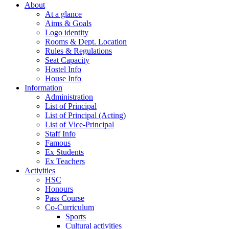
About
At a glance
Aims & Goals
Logo identity
Rooms & Dept. Location
Rules & Regulations
Seat Capacity
Hostel Info
House Info
Information
Administration
List of Principal
List of Principal (Acting)
List of Vice-Principal
Staff Info
Famous
Ex Students
Ex Teachers
Activities
HSC
Honours
Pass Course
Co-Curriculum
Sports
Cultural activities