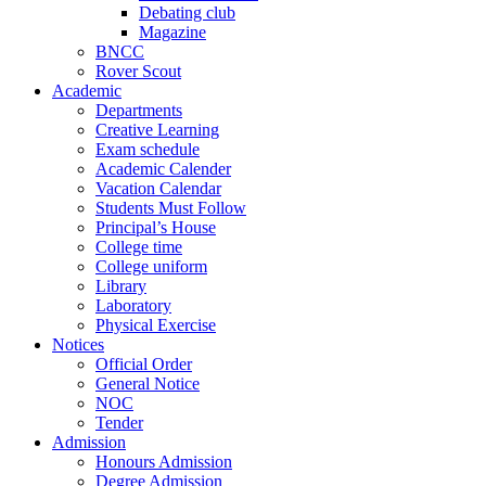
Debating club
Magazine
BNCC
Rover Scout
Academic
Departments
Creative Learning
Exam schedule
Academic Calender
Vacation Calendar
Students Must Follow
Principal’s House
College time
College uniform
Library
Laboratory
Physical Exercise
Notices
Official Order
General Notice
NOC
Tender
Admission
Honours Admission
Degree Admission