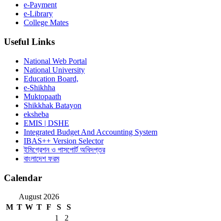
e-Payment
e-Library
College Mates
Useful Links
National Web Portal
National University
Education Board,
e-Shikhha
Muktopaath
Shikkhak Batayon
eksheba
EMIS | DSHE
Integrated Budget And Accounting System
IBAS++ Version Selector
ইমিগ্রেশন ও পাসপোর্ট অধিদপ্তর
বাংলাদেশ ফরম
Calendar
August 2026
M
T
W
T
F
S
S
1
2