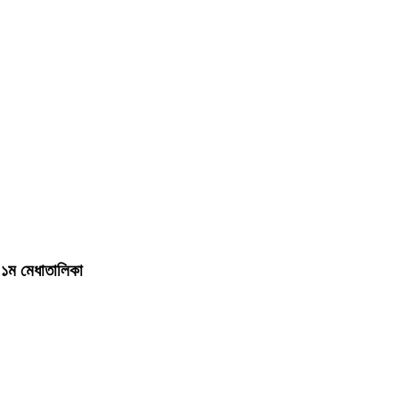
র ১ম মেধাতালিকা