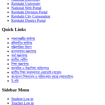
Rajshahi University
National Web Portal
Rajshahi Division Portal
Rajshahi City Corporation
Rajshahi District Portal
Quick Links
প্রধানমন্ত্রীর কার্যালয়
রাষ্ট্রপতির কার্যালয়
মন্ত্রিপরিষদ বিভাগ
জনপ্রশাসন মন্ত্রণালয়
অর্থ মন্ত্রণালয়
জাতীয় পোর্টাল
শিক্ষা মন্ত্রণালয়
মাধ্যমিক ও উচ্চশিক্ষা অধিদপ্তর
জাতীয় শিক্ষা ব্যবস্থাপনা একাডেমি (নায়েম)
বাংলাদেশ শিক্ষাতথ্য ও পরিসংখ্যান ব্যুরো (ব্যানবেইস)
ই-নথি
Sidebar Menu
Student Log in
Teacher Log in