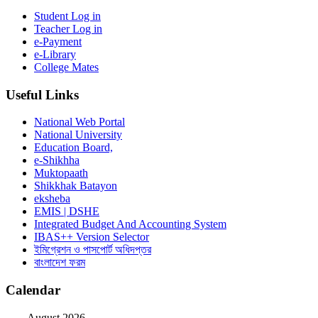
Student Log in
Teacher Log in
e-Payment
e-Library
College Mates
Useful Links
National Web Portal
National University
Education Board,
e-Shikhha
Muktopaath
Shikkhak Batayon
eksheba
EMIS | DSHE
Integrated Budget And Accounting System
IBAS++ Version Selector
ইমিগ্রেশন ও পাসপোর্ট অধিদপ্তর
বাংলাদেশ ফরম
Calendar
August 2026