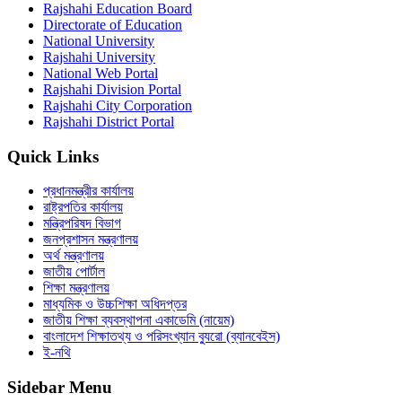
Rajshahi Education Board
Directorate of Education
National University
Rajshahi University
National Web Portal
Rajshahi Division Portal
Rajshahi City Corporation
Rajshahi District Portal
Quick Links
প্রধানমন্ত্রীর কার্যালয়
রাষ্ট্রপতির কার্যালয়
মন্ত্রিপরিষদ বিভাগ
জনপ্রশাসন মন্ত্রণালয়
অর্থ মন্ত্রণালয়
জাতীয় পোর্টাল
শিক্ষা মন্ত্রণালয়
মাধ্যমিক ও উচ্চশিক্ষা অধিদপ্তর
জাতীয় শিক্ষা ব্যবস্থাপনা একাডেমি (নায়েম)
বাংলাদেশ শিক্ষাতথ্য ও পরিসংখ্যান ব্যুরো (ব্যানবেইস)
ই-নথি
Sidebar Menu