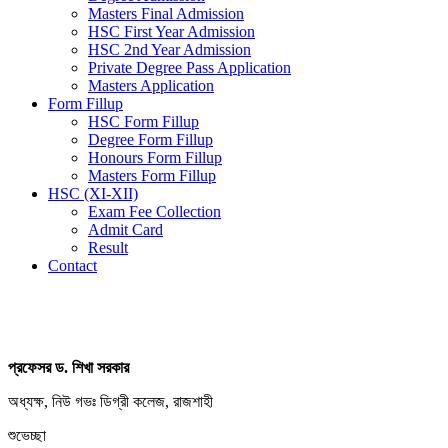
Masters Final Admission
HSC First Year Admission
HSC 2nd Year Admission
Private Degree Pass Application
Masters Application
Form Fillup
HSC Form Fillup
Degree Form Fillup
Honours Form Fillup
Masters Form Fillup
HSC (XI-XII)
Exam Fee Collection
Admit Card
Result
Contact
প্রফেসর ড. শিখা সরকার
অধ্যক্ষ, নিউ গভঃ ডিগ্রী কলেজ, রাজশাহী
শুভেচ্ছা