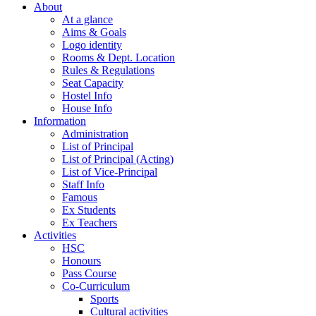
About
At a glance
Aims & Goals
Logo identity
Rooms & Dept. Location
Rules & Regulations
Seat Capacity
Hostel Info
House Info
Information
Administration
List of Principal
List of Principal (Acting)
List of Vice-Principal
Staff Info
Famous
Ex Students
Ex Teachers
Activities
HSC
Honours
Pass Course
Co-Curriculum
Sports
Cultural activities